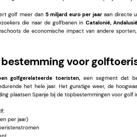
rt golf meer dan
5 miljard
euro per jaar
aan directe
u
bezoekers die naar de
golfbanen in
Catalonië,
Andalusi
mschoots de economische impact
van andere sporten
e bestemming voor golftoer
oen golfgerelateerde toeristen,
een segment dat bek
urende het hele jaar. Het gunstige weer, de hoogwaar
ding plaatsen Spanje bij de topbestemmingen voor golf i
f:
en per jaar)
oeristenstromen
ent