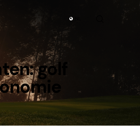
NL
en: golf
economie