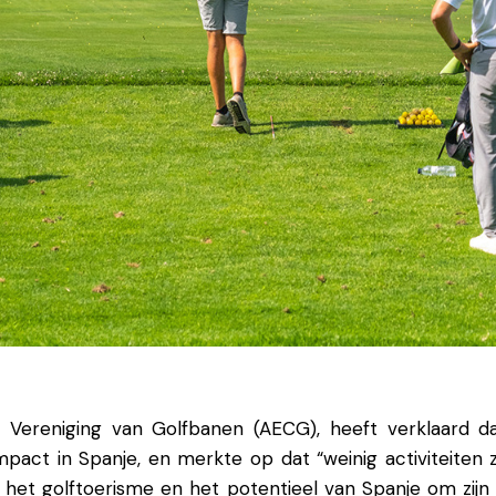
e
Vereniging van Golfbanen
(AECG), heeft
verklaard d
mpact in Spanje, en
merkte op dat “weinig
activiteiten
n
het golftoerisme en
het potentieel van
Spanje om zijn