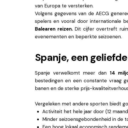
van
Europa te versterken.
Volg
ens gegevens van de
AECG generee
spelers en vooral door
internationale 
Balearen reizen.
Dit cijfer overtreft
rui
evenementen en beperkte
seizoenen.
Spanje, een geliefd
Spanje verwelkomt meer dan
14 milj
bestedingen en een constante vraag ged
banen en de sterke prijs-kwaliteitverhou
Vergeleken met andere sporten biedt gol
Activiteit het hele jaar door (12 maand
Minder seizoensgebondenheid in de t
Een hoog lokaal economisch rendem