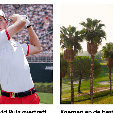
id Puig overtreft
Koeman en de best