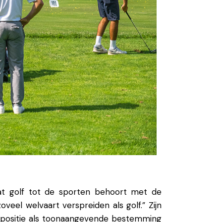
at golf tot de
sporten behoort met
de
 zoveel welvaart
verspreiden als golf.” Zijn
 positie
als toonaangevende bestemming