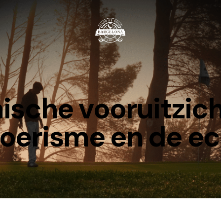
sche vooruitzicht
 toerisme en de 