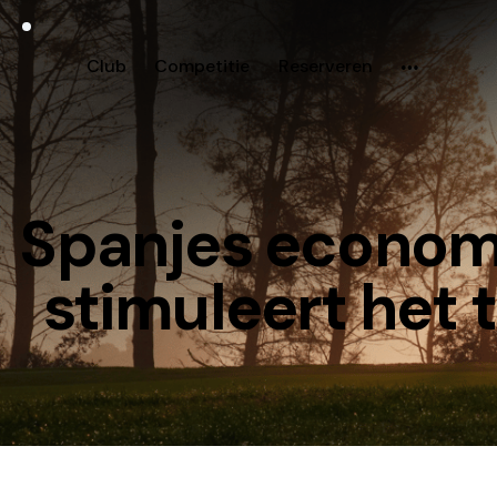
Club
Competitie
Reserveren
Spanjes economi
stimuleert het