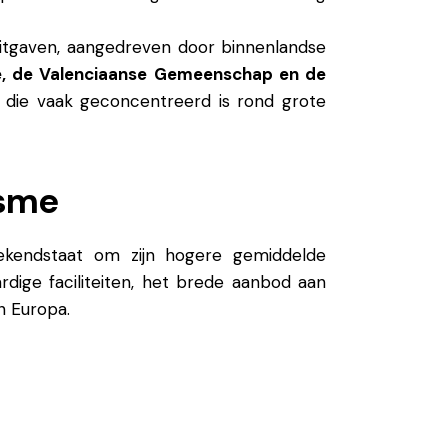
itgaven, aangedreven door
binnenlandse
ë, de Valenciaanse
Gemeenschap en de
, die
vaak geconcentreerd is rond
grote
isme
endstaat om zijn hogere gemiddelde
dige faciliteiten, het brede aanbod aan
n Europa.