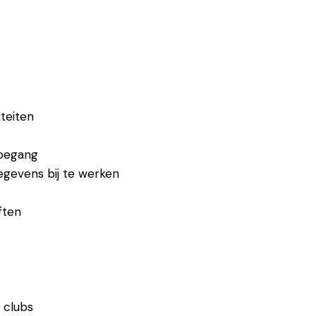
teiten
toegang
egevens bij te werken
ften
 clubs