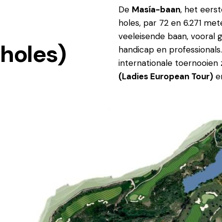
De
Masía-baan
, het eer
holes, par 72 en 6.271 mete
veeleisende baan, vooral 
 holes)
handicap en professionals
internationale toernooien
(Ladies European Tour)
e