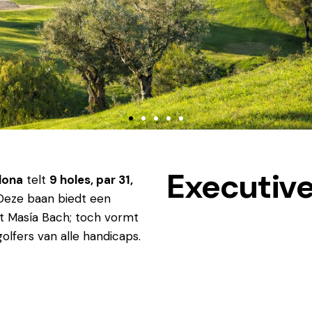
Executive
lona
telt
9 holes, par 31,
 Deze baan biedt een
met Masía Bach; toch vormt
olfers van alle handicaps.