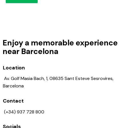
r
p
*
O
n
d
e
Enjoy a memorable experience
r
w
near Barcelona
e
r
p
Location
Av. Golf Masia Bach, 1, 08635 Sant Esteve Sesrovires,
Barcelona
Contact
(+34) 937 728 800
Socials