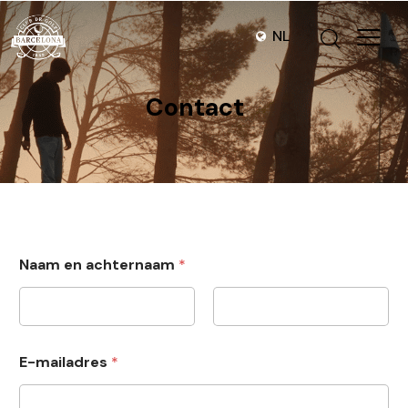
NL
Contact
Naam en achternaam
*
Voornaam
Achternaam
E-mailadres
*