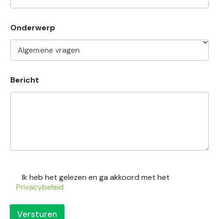
Onderwerp
Bericht
O
n
Ik heb het gelezen en ga akkoord met het
d
Privacybeleid
e
r
w
Versturen
e