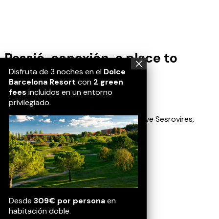
Passió, conexión, a place to
belong.
Disfruta de 3 noches en el
Dolce
Barcelona Resort
con
2 green
fees
incluidos en un entorno
Location
privilegiado.
Av. Golf Masia Bach, 1, 08635 Sant Esteve Sesrovires,
Barcelona
Contact
(+34) 937 728 800
Desde
309€ por persona
en
Socials
habitación doble.