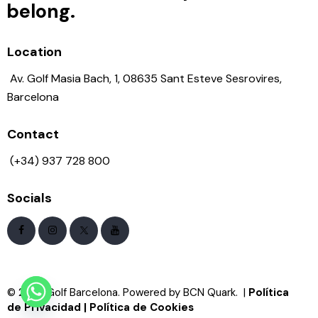
belong.
Disfruta de 3 noches en el
Dolce
Barcelona Resort
con
2 green
fees
incluidos en un entorno
Location
privilegiado.
Av. Golf Masia Bach, 1, 08635 Sant Esteve Sesrovires,
Barcelona
Contact
(+34) 937 728 800
Desde
309€ por persona
en
Socials
habitación doble.
Oferta válida del 1 de julio al 6 de
septiembre.
Reservar ahora →
© 2025 Golf Barcelona. Powered by BCN Quark. |
Política
de Privacidad
|
Política de Cookies