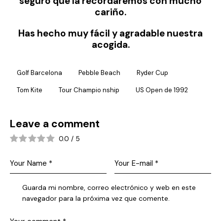
seguro que la recordaremos con mucho
cariño.
Has hecho muy fácil y agradable nuestra
acogida.
Golf Barcelona
Pebble Beach
Ryder Cup
Tom Kite
Tour Champio nship
US Open de 1992
Leave a comment
0.0
/
5
Guarda mi nombre, correo electrónico y web en este
navegador para la próxima vez que comente.