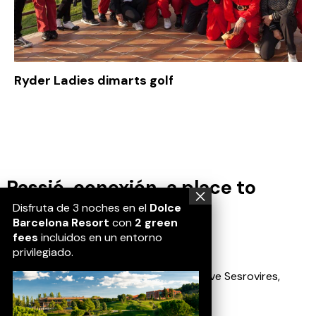
Ryder Ladies dimarts golf
Passió, conexión, a place to
belong.
Disfruta de 3 noches en el
Dolce
Barcelona Resort
con
2 green
fees
incluidos en un entorno
Location
privilegiado.
Av. Golf Masia Bach, 1, 08635 Sant Esteve Sesrovires,
Barcelona