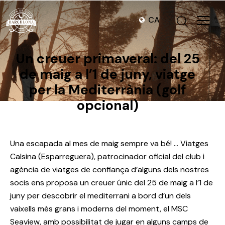
CA
Un creuer primaveral: del 25
de maig a l’1 de juny, viatge
per la Mediterrània (golf
opcional)
Una escapada al mes de maig sempre va bé! … Viatges
Calsina (Esparreguera), patrocinador oficial del club i
agència de viatges de confiança d’alguns dels nostres
socis ens proposa un creuer únic del 25 de maig a l’1 de
juny per descobrir el mediterrani a bord d’un dels
vaixells més grans i moderns del moment, el MSC
Seaview, amb possibilitat de jugar en alguns camps de