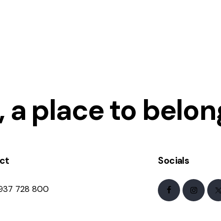
 a place to belon
ct
Socials
 937 728 800