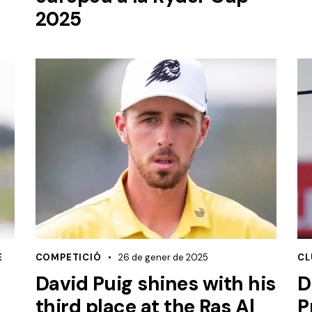
2025
E
COMPETICIÓ
26 de gener de 2025
CL
David Puig shines with his
D
third place at the Ras Al
P