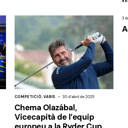
3 
A
COMPETICIÓ
,
VARIS
30 d'abril de 2025
Chema Olazábal,
Vicecapità de l’equip
europeu a la Ryder Cup