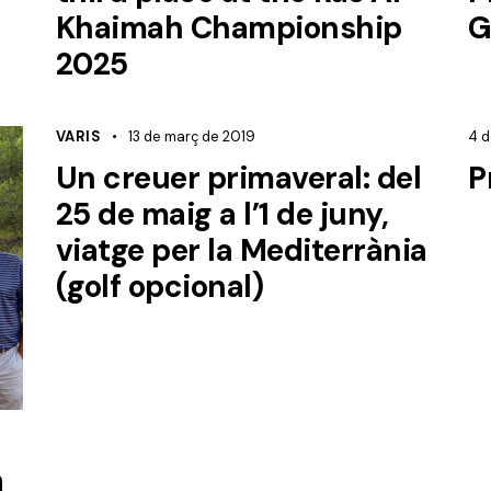
Khaimah Championship
G
2025
VARIS
13 de març de 2019
4 
Un creuer primaveral: del
P
25 de maig a l’1 de juny,
viatge per la Mediterrània
(golf opcional)
a