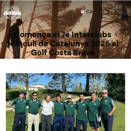
CA
Comença el 7è Interclubs
Masculí de Catalunya 2025 al
Golf Costa Brava