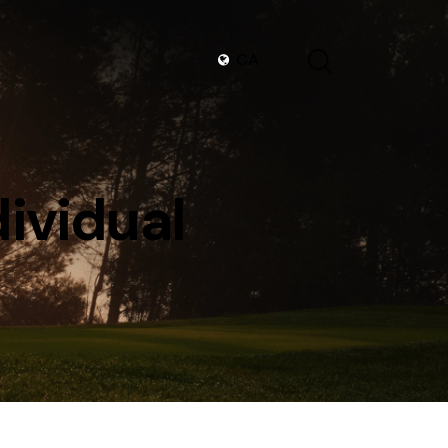
CA
dividual