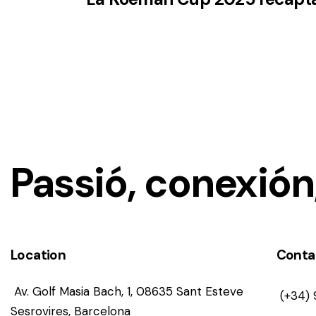
Disfruta de 3 noches en el
Dolce
Barcelona Resort
con
2 green
fees
incluidos en un entorno
privilegiado.
Passió, conexión,
Location
Conta
Desde
309€ por persona
en
Av. Golf Masia Bach, 1, 08635 Sant Esteve
(+34)
habitación doble.
Sesrovires, Barcelona