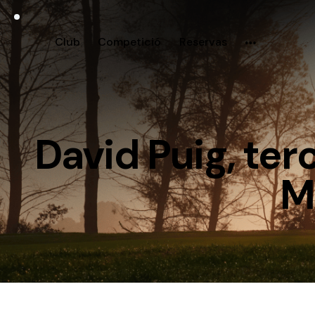
Club
Competició
Reservas
David Puig, ter
M