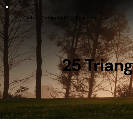
Club
Competició
Reservas
25 Triang