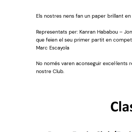
Els nostres nens fan un paper brillant en
Representats per:
Kanran
Hababou
–
Jo
que feien el seu primer partit en competi
Marc
Escayola
No només varen aconseguir excel·lents re
nostre Club.