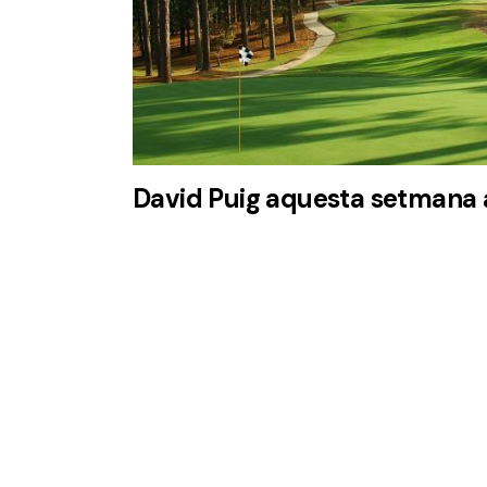
David Puig aquesta setmana 
Disfruta de 3 noches en el
Dolce
Barcelona Resort
con
2 green
fees
incluidos en un entorno
privilegiado.