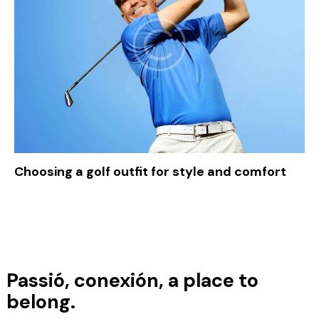
Choosing a golf outfit for style and comfort
Disfruta de 3 noches en el
Dolce
Passió, conexión, a place to
Barcelona Resort
con
2 green
fees
incluidos en un entorno
belong.
privilegiado.