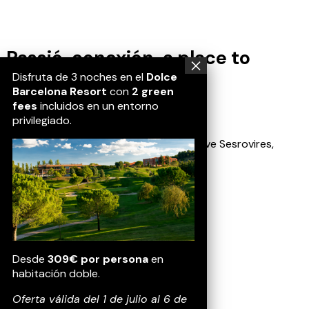
Passió, conexión, a place to
belong.
Disfruta de 3 noches en el
Dolce
Barcelona Resort
con
2 green
fees
incluidos en un entorno
Location
privilegiado.
Av. Golf Masia Bach, 1, 08635 Sant Esteve Sesrovires,
Barcelona
Contact
(+34) 937 728 800
Socials
Desde
309€ por persona
en
habitación doble.
Oferta válida del 1 de julio al 6 de