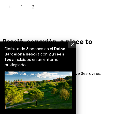
1
2
Passió, conexión, a place to
belong.
Disfruta de 3 noches en el
Dolce
Barcelona Resort
con
2 green
fees
incluidos en un entorno
Location
privilegiado.
Av. Golf Masia Bach, 1, 08635 Sant Esteve Sesrovires,
Barcelona
Contact
(+34) 937 728 800