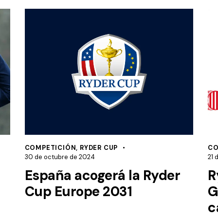
COMPETICIÓN
,
RYDER CUP
CO
30 de octubre de 2024
21 
España acogerá la Ryder
R
Cup Europe 2031
G
c