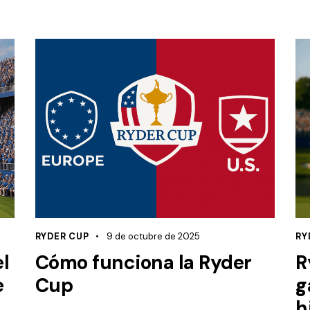
RYDER CUP
9 de octubre de 2025
RY
l
Cómo funciona la Ryder
R
e
Cup
g
h