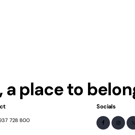
 a place to belon
ct
Socials
 937 728 800