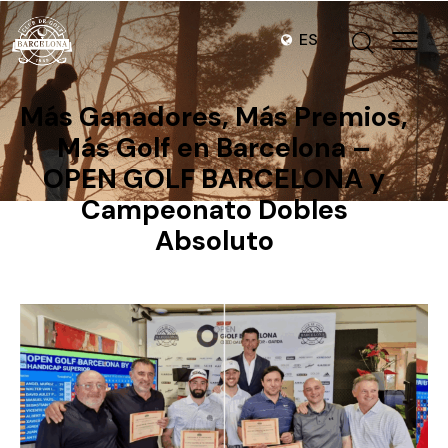
ES
Más Ganadores, Más Premios,
Más Golf en Barcelona –
OPEN GOLF BARCELONA y
Campeonato Dobles
Absoluto