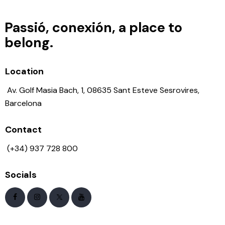
Passió, conexión, a place to
belong.
Location
Av. Golf Masia Bach, 1, 08635 Sant Esteve Sesrovires,
Disfruta de 3 noches en el
Dolce
Barcelona Resort
con
2 green
Barcelona
fees
incluidos en un entorno
privilegiado.
Contact
(+34) 937 728 800
Socials
Desde
309€ por persona
en