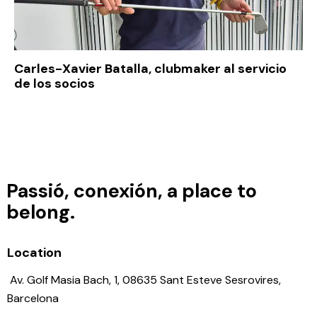
Carles-Xavier Batalla, clubmaker al servicio
de los socios
Passió, conexión, a place to
belong.
Disfruta de 3 noches en el
Dolce
Barcelona Resort
con
2 green
fees
incluidos en un entorno
Location
privilegiado.
Av. Golf Masia Bach, 1, 08635 Sant Esteve Sesrovires,
Barcelona