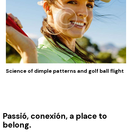
Science of dimple patterns and golf ball flight
Disfruta de 3 noches en el
Dolce
Passió, conexión, a place to
Barcelona Resort
con
2 green
fees
incluidos en un entorno
belong.
privilegiado.