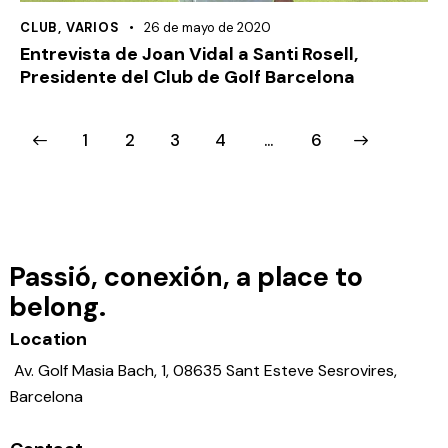
CLUB
,
VARIOS
26 de mayo de 2020
Entrevista de Joan Vidal a Santi Rosell,
Presidente del Club de Golf Barcelona
1
2
3
4
>
…
6
Disfruta de 3 noches en el
Dolce
Passió, conexión, a place to
Barcelona Resort
con
2 green
fees
incluidos en un entorno
belong.
privilegiado.
Location
Av. Golf Masia Bach, 1, 08635 Sant Esteve Sesrovires,
Barcelona