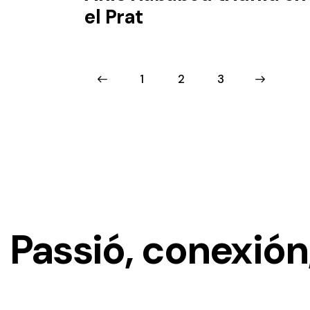
el Prat
<
1
2
>
3
Disfruta de 3 noches en el
Dolce
Barcelona Resort
con
2 green
fees
incluidos en un entorno
privilegiado.
Passió, conexión,