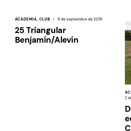
ACADEMIA
,
CLUB
8 de septiembre de 2019
25 Triangular
Benjamín/Alevín
AC
2 d
D
e
C