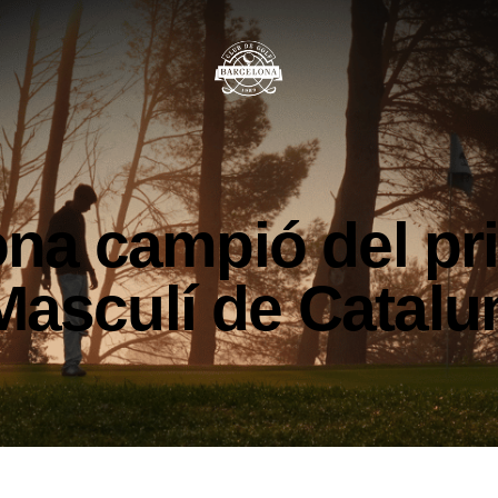
ona campió del pr
Masculí de Catalu