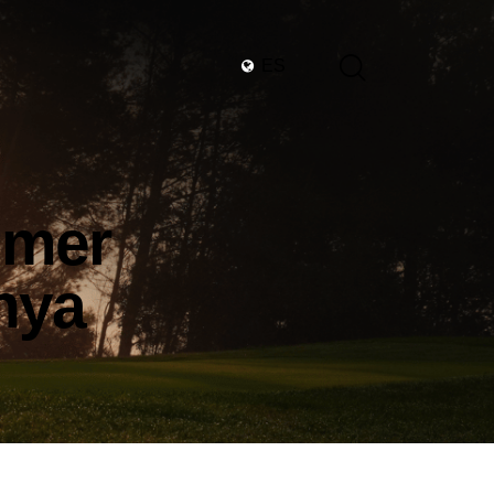
ES
imer
nya