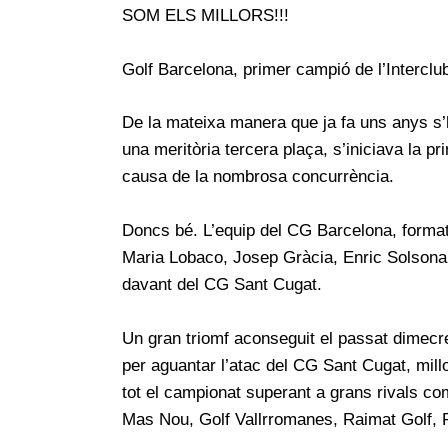
SOM ELS MILLORS!!!
Golf Barcelona, primer campió de l’
Interclu
De la mateixa manera que ja fa uns anys s’h
una meritòria tercera plaça, s’iniciava la p
causa de la nombrosa concurrència.
Doncs bé. L’equip del
CG
Barcelona, forma
Maria
Lobaco
, Josep Gràcia, Enric Solson
davant del
CG
Sant Cugat.
Un gran triomf aconseguit el passat dimecr
per aguantar l’atac del
CG
Sant Cugat, millo
tot el campionat superant a grans rivals co
Mas Nou, Golf
Vallrromanes
, Raimat Golf,