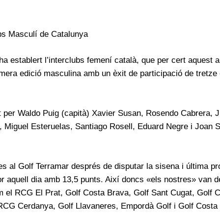
bs
Masculí de Catalunya
a establert l’interclubs femení català, que per cert aquest a
rimera edició masculina amb un èxit de participació de tretz
t per
Waldo
Puig (capità) Xavier
Susan
,
Rosendo
Cabrera,
J
a,
Miguel
Esteruelas
, Santiago
Rosell
, Eduard Negre i Joan S
es al Golf
Terramar
després de disputar la sisena i última p
r aquell dia amb 13,5 punts. Així doncs «els nostres» van de
m el
RCG
El Prat, Golf Costa Brava, Golf Sant Cugat, Golf 
RCG
Cerdanya, Golf Llavaneres, Empordà Golf i Golf Costa