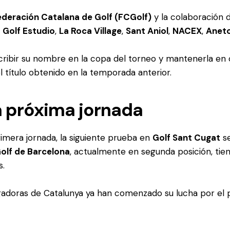
ederación Catalana de Golf (FCGolf)
y la colaboración
,
Golf Estudio
,
La Roca Village
,
Sant Aniol
,
NACEX
,
Anet
cribir su nombre en la copa del torneo y mantenerla en c
 título obtenido en la temporada anterior.
a próxima jornada
primera jornada, la siguiente prueba en
Golf Sant Cugat
se
olf de Barcelona
, actualmente en segunda posición, tie
s.
gadoras de Catalunya ya han comenzado su lucha por el pr