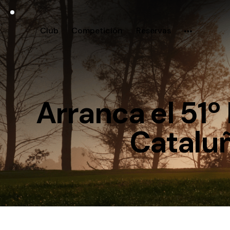
Club
Competición
Reservas
Arranca el 51º
Cataluñ