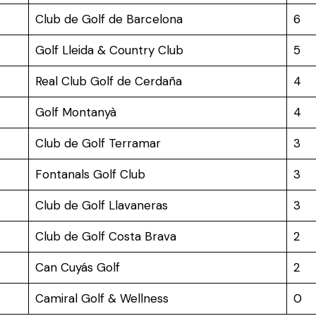
Club de Golf de Barcelona
6
Golf Lleida & Country Club
5
Real Club Golf de Cerdaña
4
Golf Montanyà
4
Club de Golf Terramar
3
Fontanals Golf Club
3
Club de Golf Llavaneras
3
Club de Golf Costa Brava
2
Can Cuyás Golf
2
Camiral Golf & Wellness
0