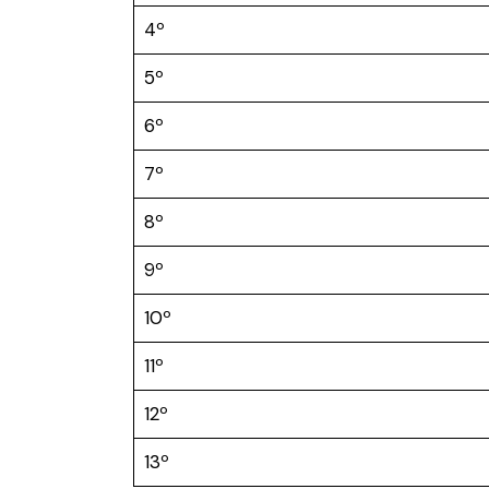
4º
5º
6º
7º
8º
9º
10º
11º
12º
13º