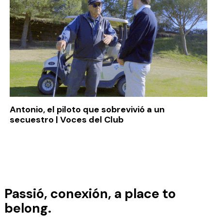
Antonio, el piloto que sobrevivió a un
secuestro | Voces del Club
Disfruta de 3 noches en el
Dolce
Passió, conexión, a place to
Barcelona Resort
con
2 green
fees
incluidos en un entorno
belong.
privilegiado.