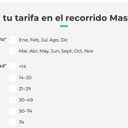
 tu tarifa en el recorrido Ma
ño
*
Ene, Feb, Jul, Ago, Dic
Mar, Abr, May, Jun, Sept, Oct, Nov
ad
*
<14
14–20
21–29
30–49
50–74
74